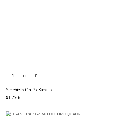

Secchiello Cm. 27 Kiasmo...
Prezzo
91,79 €