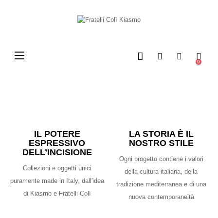
navigazione
☰
0
Toggle
concept
Kiasmo Fratelli Colì
ACQUISTA ORA
store
IL POTERE
LA STORIA È IL
ESPRESSIVO
NOSTRO STILE
DELL’INCISIONE
Ogni progetto contiene i valori
Collezioni e oggetti unici
della cultura italiana, della
puramente made in Italy, dall'idea
tradizione mediterranea e di una
di Kiasmo e Fratelli Colì
nuova contemporaneità